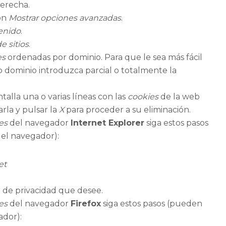
derecha.
ión
Mostrar opciones avanzadas
.
enido
.
e sitios
.
es
ordenadas por dominio. Para que le sea más fácil
dominio introduzca parcial o totalmente la
ntalla una o varias líneas con las
cookies
de la web
arla y pulsar la
X
para proceder a su eliminación.
es
del navegador
Internet Explorer
siga estos pasos
del navegador):
et
l de privacidad que desee.
es
del navegador
Firefox
siga estos pasos (pueden
ador):