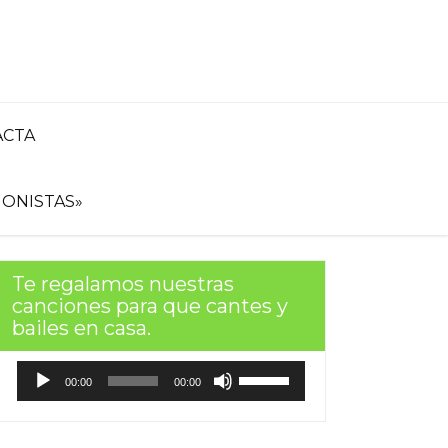
ACTA
ONISTAS»
Te regalamos nuestras
canciones para que cantes y
bailes en casa.
Reproductor
Utiliza
00:00
00:00
de
las
audio
teclas