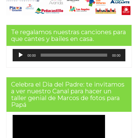
Te regalamos nuestras canciones para
que cantes y bailes en casa.
Reproductor
00:00
00:00
de
audio
Celebra el Dia del Padre: te invitamos
a ver nuestro Canal para hacer un
taller genial de Marcos de fotos para
Papá