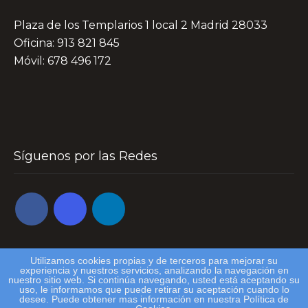
Plaza de los Templarios 1 local 2 Madrid 28033
Oficina: 913 821 845
Móvil: 678 496 172
Síguenos por las Redes
Utilizamos cookies propias y de terceros para mejorar su
experiencia y nuestros servicios, analizando la navegación en
nuestro sitio web. Si continúa navegando, usted está aceptando su
uso, le informamos que puede retirar su aceptación cuando lo
Tapa Tapita Tapon All Rights Reserved
desee. Puede obtener mas información en nuestra Política de